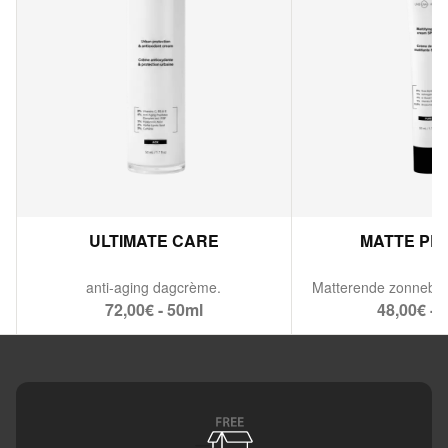
ULTIMATE CARE
MATTE PR
anti-aging dagcrème.
72,00€ - 50ml
48,00€ - 