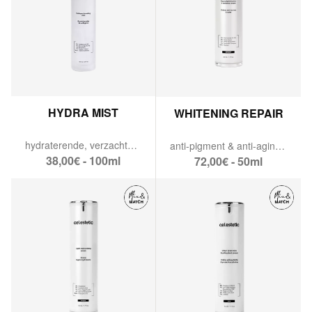
HYDRA MIST
WHITENING REPAIR
hydraterende, verzachtende mist & collageen-booster.
anti-pigment & anti-aging crème.
38,00€ - 100ml
72,00€ - 50ml