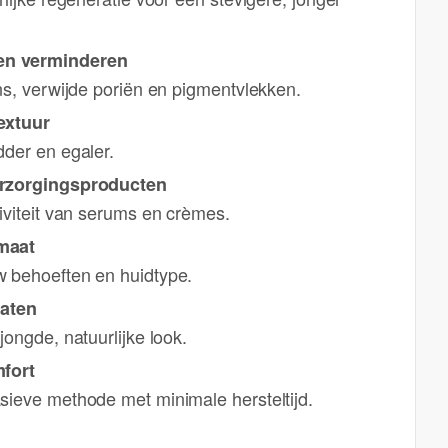
n verminderen
ns, verwijde poriën en pigmentvlekken.
extuur
dder en egaler.
erzorgingsproducten
iviteit van serums en crèmes.
maat
 behoeften en huidtype.
taten
jongde, natuurlijke look.
mfort
sieve methode met minimale hersteltijd.