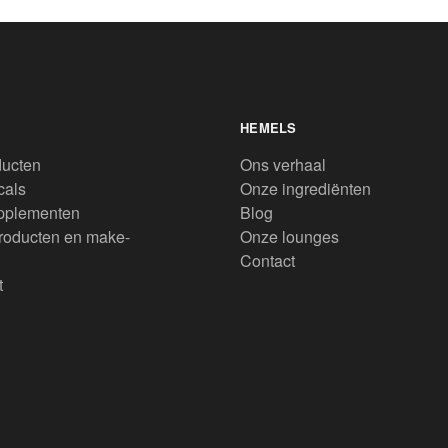
HEMELS
ducten
Ons verhaal
cals
Onze ingrediënten
pplementen
Blog
roducten en make-
Onze lounges
Contact
t