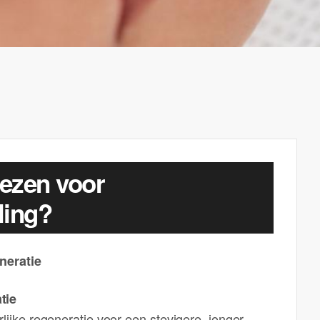
ezen voor
ling?
neratie
tie
rlijke regeneratie voor een stevigere, jonger