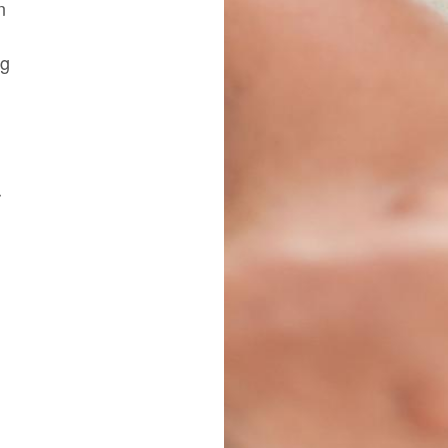
n
ig
r