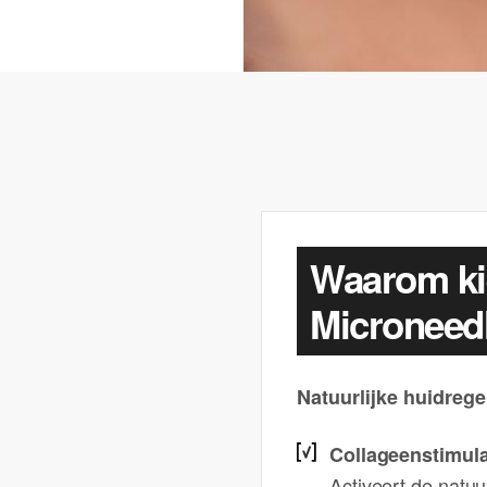
Waarom ki
Microneed
Natuurlijke huidrege
Collageenstimula
Activeert de natuu