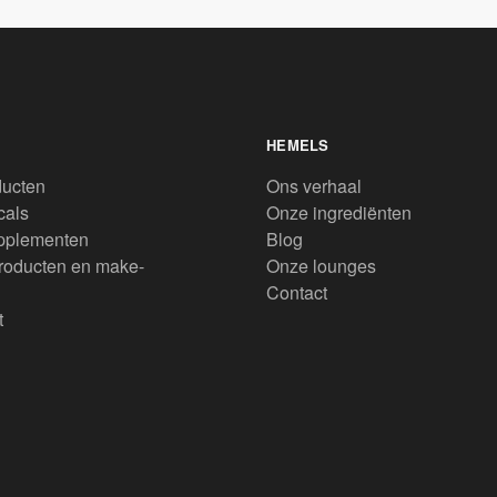
HEMELS
ducten
Ons verhaal
cals
Onze ingrediënten
pplementen
Blog
roducten en make-
Onze lounges
Contact
t