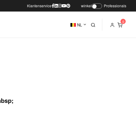
Klantenservice
winkel
Professionals
NL
nbsp;