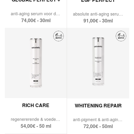
anti-aging serum voor droge huid.
absolute anti-aging serum.
74,00€ - 30ml
91,00€ - 30ml
RICH CARE
WHITENING REPAIR
regenererende & voedende anti-aging rijke crème.
anti-pigment & anti-aging crème.
54,00€ - 50 ml
72,00€ - 50ml