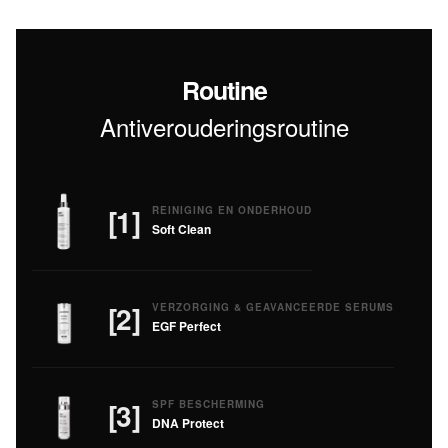
Routine
Antiverouderingsroutine
[1]
REINIGING EN ONDERHOUD
Soft Clean
[2]
VERZORGING & GEAVANCEERDE SERUMS
EGF Perfect
[3]
SPF BESCHERMING
DNA Protect