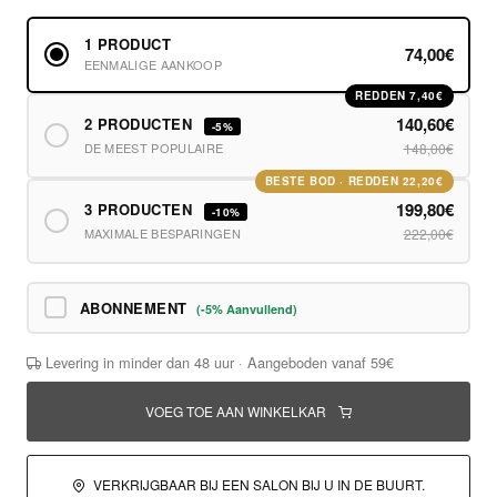
1 PRODUCT
74,00€
EENMALIGE AANKOOP
REDDEN 7,40€
140,60€
2 PRODUCTEN
-5%
DE MEEST POPULAIRE
148,00€
BESTE BOD · REDDEN 22,20€
199,80€
3 PRODUCTEN
-10%
MAXIMALE BESPARINGEN
222,00€
ABONNEMENT
(-5% Aanvullend)
Levering in minder dan 48 uur · Aangeboden vanaf 59€
VOEG TOE AAN WINKELKAR
VERKRIJGBAAR BIJ EEN SALON BIJ U IN DE BUURT.