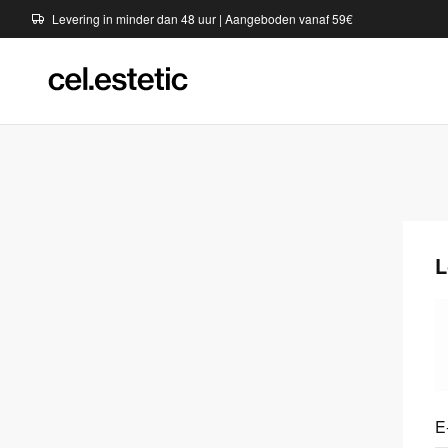
Levering in minder dan 48 uur | Aangeboden vanaf 59€
L
E