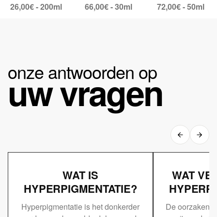
26,00€ - 200ml
66,00€ - 30ml
72,00€ - 50ml
onze antwoorden op
uw vragen
WAT IS
WAT VE
HYPERPIGMENTATIE?
HYPERPI
Hyperpigmentatie is het donkerder
De oorzaken v