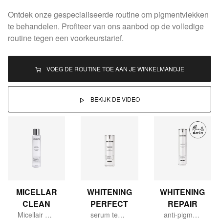
Ontdek onze gespecialiseerde routine om pigmentvlekken
te behandelen. Profiteer van ons aanbod op de volledige
routine tegen een voorkeurstarief.
VOEG DE ROUTINE TOE AAN JE WINKELMANDJE
BEKIJK DE VIDEO
MICELLAR
WHITENING
WHITENING
CLEAN
PERFECT
REPAIR
Micellair water
serum tegen vlekken & hyperpigmentatie.
anti-pigment & anti-aging crème.