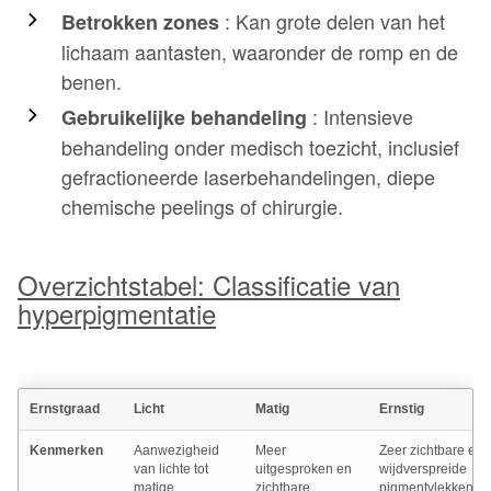
: Kan grote delen van het
Betrokken zones
lichaam aantasten, waaronder de romp en de
benen.
: Intensieve
Gebruikelijke behandeling
behandeling onder medisch toezicht, inclusief
gefractioneerde laserbehandelingen, diepe
chemische peelings of chirurgie.
Overzichtstabel: Classificatie van
hyperpigmentatie
Ernstgraad
Licht
Matig
Ernstig
Kenmerken
Aanwezigheid
Meer
Zeer zichtbare en
van lichte tot
uitgesproken en
wijdverspreide
matige
zichtbare
pigmentvlekken.