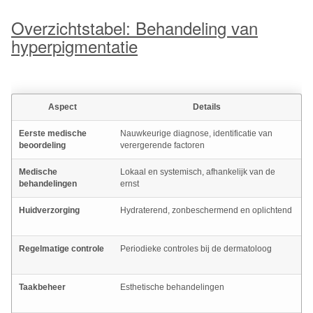
Overzichtstabel: Behandeling van
hyperpigmentatie
Aspect
Details
Eerste medische
Nauwkeurige diagnose, identificatie van
G
beoordeling
verergerende factoren
Medische
Lokaal en systemisch, afhankelijk van de
B
behandelingen
ernst
h
Huidverzorging
Hydraterend, zonbeschermend en oplichtend
D
b
Regelmatige controle
Periodieke controles bij de dermatoloog
B
b
Taakbeheer
Esthetische behandelingen
H
v