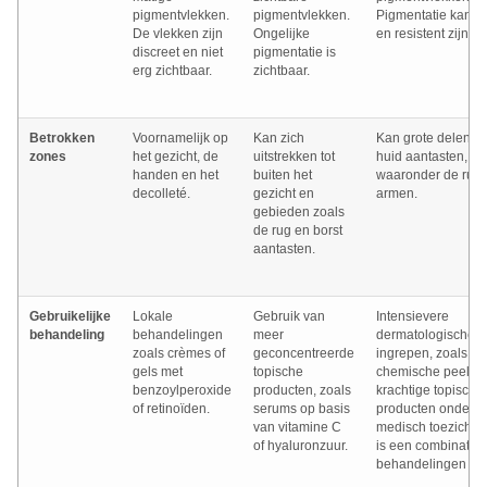
pigmentvlekken.
pigmentvlekken.
Pigmentatie kan d
De vlekken zijn
Ongelijke
en resistent zijn.
discreet en niet
pigmentatie is
erg zichtbaar.
zichtbaar.
Betrokken
Voornamelijk op
Kan zich
Kan grote delen v
zones
het gezicht, de
uitstrekken tot
huid aantasten,
handen en het
buiten het
waaronder de rug 
decolleté.
gezicht en
armen.
gebieden zoals
de rug en borst
aantasten.
Gebruikelijke
Lokale
Gebruik van
Intensievere
behandeling
behandelingen
meer
dermatologische
zoals crèmes of
geconcentreerde
ingrepen, zoals di
gels met
topische
chemische peeling
benzoylperoxide
producten, zoals
krachtige topische
of retinoïden.
serums op basis
producten onder
van vitamine C
medisch toezicht. 
of hyaluronzuur.
is een combinatie 
behandelingen nod