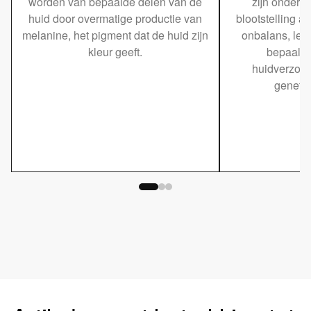
worden van bepaalde delen van de
zijn onder 
huid door overmatige productie van
blootstelling a
melanine, het pigment dat de huid zijn
onbalans, leef
kleur geeft.
bepaalde
huidverzorg
genetis