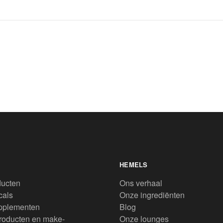
HEMELS
ducten
Ons verhaal
cals
Onze ingrediënten
pplementen
Blog
roducten en make-
Onze lounges