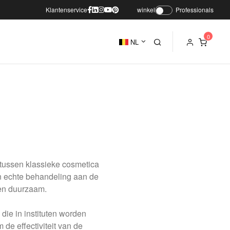
Klantenservice
winkel
Professionals
NL
tussen klassieke cosmetica
n echte behandeling aan de
 en duurzaam.
die in instituten worden
de effectiviteit van de