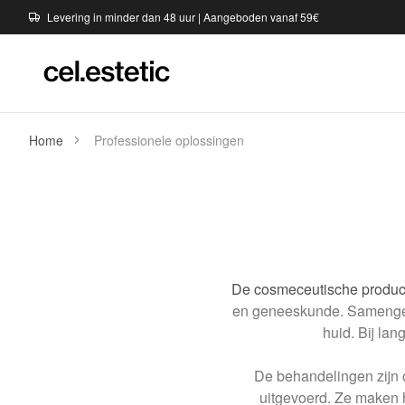
Levering in minder dan 48 uur | Aangeboden vanaf 59€
Home
Professionele oplossingen
De cosmeceutische produc
en geneeskunde. Samengest
huid. Bij la
De behandelingen zijn o
uitgevoerd. Ze maken h