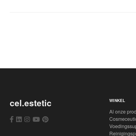
cel.estetic
WINKEL
Al onze pro
Cosmeceuti
Voedingssu
Reinigingsp