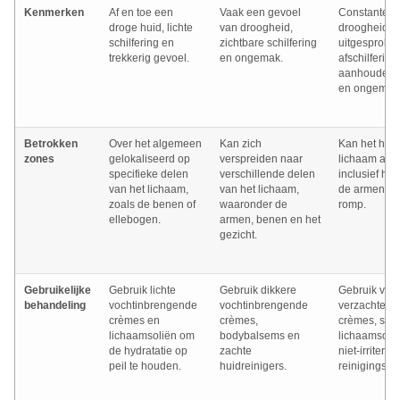
Kenmerken
Af en toe een
Vaak een gevoel
Constante
droge huid, lichte
van droogheid,
droogheid,
schilfering en
zichtbare schilfering
uitgesproke
trekkerig gevoel.
en ongemak.
afschilfering,
aanhoudend
en ongemak
Betrokken
Over het algemeen
Kan zich
Kan het hele
zones
gelokaliseerd op
verspreiden naar
lichaam aant
specifieke delen
verschillende delen
inclusief het
van het lichaam,
van het lichaam,
de armen, b
zoals de benen of
waaronder de
romp.
ellebogen.
armen, benen en het
gezicht.
Gebruikelijke
Gebruik lichte
Gebruik dikkere
Gebruik vetr
behandeling
vochtinbrengende
vochtinbrengende
verzachtend
crèmes en
crèmes,
crèmes, spec
lichaamsoliën om
bodybalsems en
lichaamsoli
de hydratatie op
zachte
niet-irritere
peil te houden.
huidreinigers.
reinigingspr