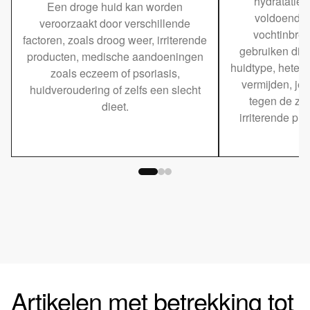
hydratatie 
Een droge huid kan worden
voldoende w
veroorzaakt door verschillende
vochtinbre
factoren, zoals droog weer, irriterende
gebruiken die 
producten, medische aandoeningen
huidtype, hete,
zoals eczeem of psoriasis,
vermijden, je
huidveroudering of zelfs een slecht
tegen de zon
dieet.
irriterende pr
Artikelen met betrekking tot