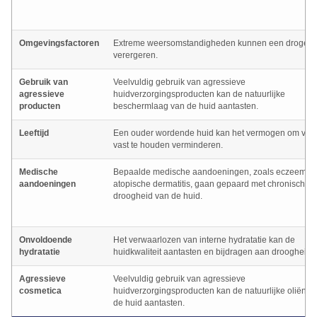
Omgevingsfactoren
Extreme weersomstandigheden kunnen een droge h
verergeren.
Gebruik van
Veelvuldig gebruik van agressieve
agressieve
huidverzorgingsproducten kan de natuurlijke
producten
beschermlaag van de huid aantasten.
Leeftijd
Een ouder wordende huid kan het vermogen om voc
vast te houden verminderen.
Medische
Bepaalde medische aandoeningen, zoals eczeem of
aandoeningen
atopische dermatitis, gaan gepaard met chronische
droogheid van de huid.
Onvoldoende
Het verwaarlozen van interne hydratatie kan de
hydratatie
huidkwaliteit aantasten en bijdragen aan droogheid.
Agressieve
Veelvuldig gebruik van agressieve
cosmetica
huidverzorgingsproducten kan de natuurlijke oliën v
de huid aantasten.