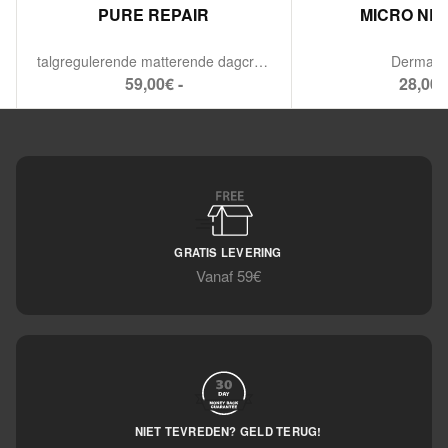
PURE REPAIR
MICRO NE
talgregulerende matterende dagcrème.
Dermarol
59,00€ -
28,00€
GRATIS LEVERING
Vanaf 59€
NIET TEVREDEN? GELD TERUG!