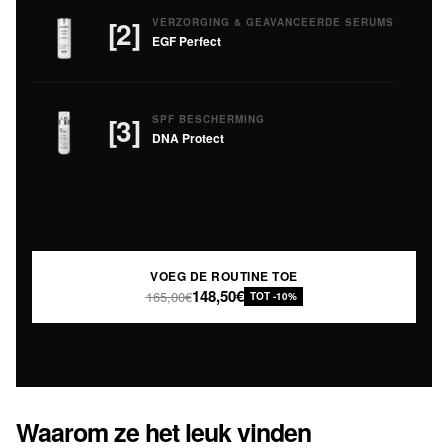
[2]
VERZORGING & GEAVANCEERDE SERUMS
EGF Perfect
[3]
SPF BESCHERMING
DNA Protect
VOEG DE ROUTINE TOE
148,50€
165,00€
TOT -10%
Waarom ze het leuk vinden