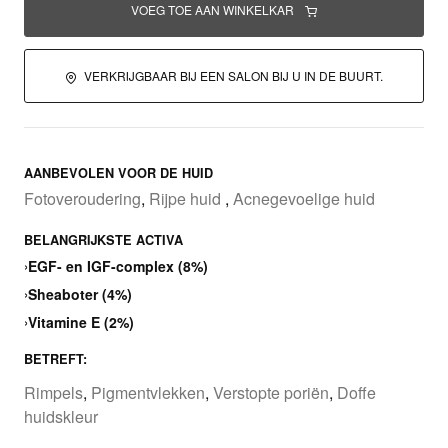
VOEG TOE AAN WINKELKAR
VERKRIJGBAAR BIJ EEN SALON BIJ U IN DE BUURT.
AANBEVOLEN VOOR DE HUID
Fotoveroudering
,
Rijpe huid
,
Acnegevoelige huid
BELANGRIJKSTE ACTIVA
›
EGF- en IGF-complex (8%)
›
Sheaboter (4%)
›
Vitamine E (2%)
BETREFT:
Rimpels
,
Pigmentvlekken
,
Verstopte poriën
,
Doffe
huidskleur