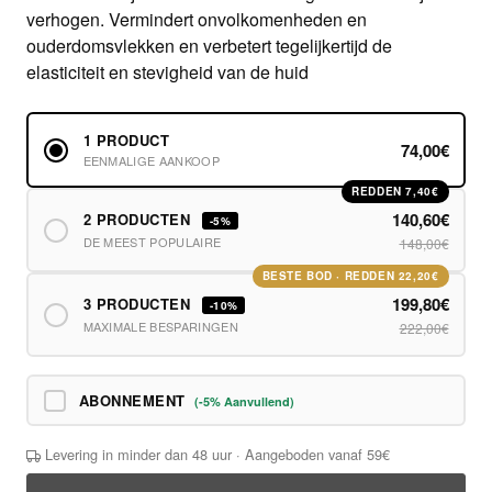
verhogen. Vermindert onvolkomenheden en
ouderdomsvlekken en verbetert tegelijkertijd de
elasticiteit en stevigheid van de huid
1 PRODUCT
74,00€
EENMALIGE AANKOOP
REDDEN 7,40€
140,60€
2 PRODUCTEN
-5%
DE MEEST POPULAIRE
148,00€
BESTE BOD · REDDEN 22,20€
199,80€
3 PRODUCTEN
-10%
MAXIMALE BESPARINGEN
222,00€
ABONNEMENT
(-5% Aanvullend)
Levering in minder dan 48 uur · Aangeboden vanaf 59€