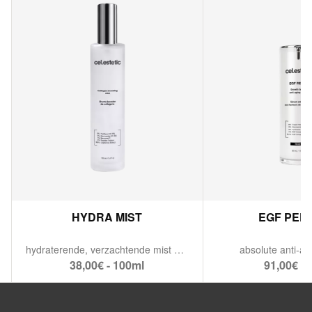
HYDRA MIST
EGF PER
hydraterende, verzachtende mist & collageen-booster.
absolute anti-ag
38,00€ - 100ml
91,00€ - 