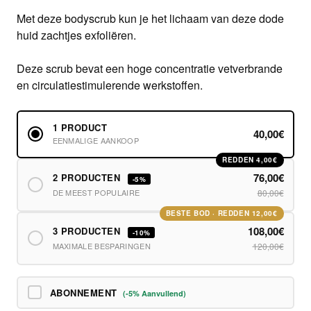
Met deze bodyscrub kun je het lichaam van deze dode
huid zachtjes exfoliëren.
Deze scrub bevat een hoge concentratie vetverbrande
en circulatiestimulerende werkstoffen.
1 PRODUCT
40,00€
EENMALIGE AANKOOP
REDDEN 4,00€
76,00€
2 PRODUCTEN
-5%
DE MEEST POPULAIRE
80,00€
BESTE BOD · REDDEN 12,00€
108,00€
3 PRODUCTEN
-10%
MAXIMALE BESPARINGEN
120,00€
ABONNEMENT
(-5% Aanvullend)