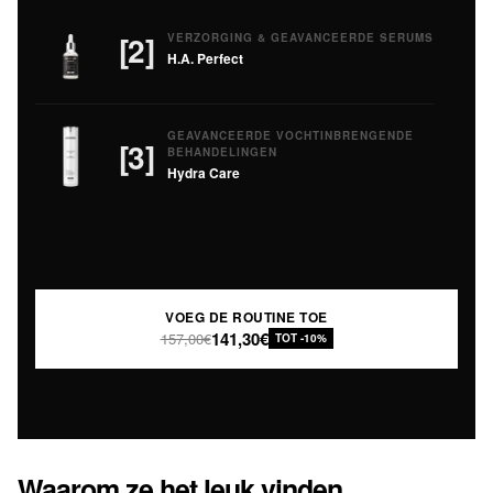
[2]
VERZORGING & GEAVANCEERDE SERUMS
H.A. Perfect
GEAVANCEERDE VOCHTINBRENGENDE
[3]
BEHANDELINGEN
Hydra Care
VOEG DE ROUTINE TOE
141,30€
157,00€
TOT -10%
Waarom ze het leuk vinden