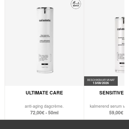
BESCHIKBAAR VANAF
13/08/2026
ULTIMATE CARE
SENSITIVE 
anti-aging dagcrème.
72,00€ - 50ml
59,00€ - 