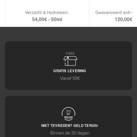
Verzacht & Hydrateert.
54,00€ - 50ml
120,00€ -
GRATIS LEVERING
Vanaf 59€
NIET TEVREDEN? GELD TERUG!
Binnen de 30 dagen