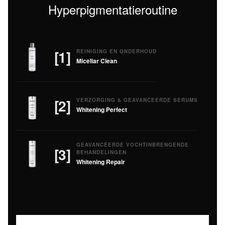
Hyperpigmentatieroutine
[1]
REINIGING EN ONDERHOUD
Micellar Clean
[2]
VERZORGING & GEAVANCEERDE SERUMS
Whitening Perfect
GEAVANCEERDE VOCHTINBRENGENDE
[3]
BEHANDELINGEN
Whitening Repair