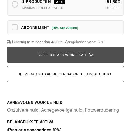
91,80€
3 PRODUCTEN
-10%
MAXIMALE BESPARINGEN
102,00€
ABONNEMENT
(-5% Aanvullend)
Levering in minder dan 48 uur · Aangeboden vanaf 59€
VOEG TOE AAN WINKELKAR
VERKRIJGBAAR BIJ EEN SALON BIJ U IN DE BUURT.
AANBEVOLEN VOOR DE HUID
Onzuivere huid
,
Acnegevoelige huid
,
Fotoveroudering
BELANGRIJKSTE ACTIVA
›
Prebiotic saccharides (2%)