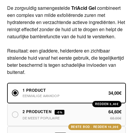
De zorgvuldig samengestelde
TriAcid Gel
combineert
een complex van milde exfoliërende zuren met
hydraterende en verzachtende actieve ingrediënten. Het
reinigt effectief zonder de huid uit te drogen en helpt de
natuurlijke barrièrefunctie van de huid te versterken.
Resultaat: een gladdere, helderdere en zichtbaar
stralende huid vanaf het eerste gebruik, die tegelijkertijd
beter beschermd is tegen schadelijke invloeden van
buitenaf.
1 PRODUCT
34,00€
EENMALIGE AANKOOP
REDDEN 3,40€
64,60€
2 PRODUCTEN
-5%
DE MEEST POPULAIRE
68,00€
BESTE BOD · REDDEN 10,20€