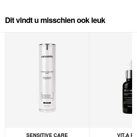
Dit vindt u misschien ook leuk
SENSITIVE CARE
VIT.A P