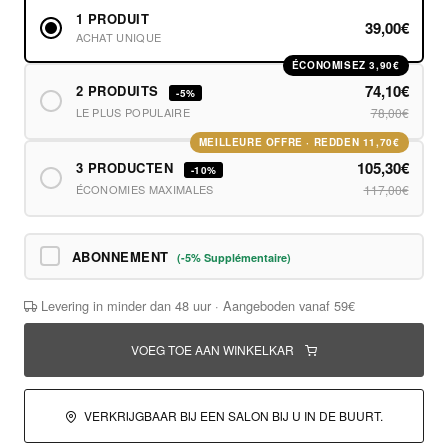
1 PRODUIT
39,00€
ACHAT UNIQUE
ÉCONOMISEZ 3,90€
74,10€
2 PRODUITS
-5%
LE PLUS POPULAIRE
78,00€
MEILLEURE OFFRE · REDDEN 11,70€
105,30€
3 PRODUCTEN
-10%
ÉCONOMIES MAXIMALES
117,00€
ABONNEMENT
(-5% Supplémentaire)
Levering in minder dan 48 uur · Aangeboden vanaf 59€
VOEG TOE AAN WINKELKAR
VERKRIJGBAAR BIJ EEN SALON BIJ U IN DE BUURT.