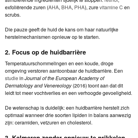
exfoliërende zuren (
AHA
,
BHA
,
PHA
), zure
vitamine C
en
scrubs.
Die pauze geeft de huid de kans om haar natuurlijke
herstelmechanismen opnieuw op te starten.
2. Focus op de huidbarrière
Temperatuurschommelingen en een koude, droge
omgeving verstoren aantoonbaar de huidbarrière. Een
studie
in
Journal of the European Academy of
Dermatology and Venereology
(2016) toont aan dat dit
leidt tot meer vochtverlies en een verhoogde gevoeligheid.
De wetenschap is duidelijk: een huidbarrière herstelt zich
optimaal wanneer drie soorten lipiden in balans aanwezig
zijn: ceramiden, vetzuren en cholesterol.
3. Kalmeren zonder opnieuw te prikkelen