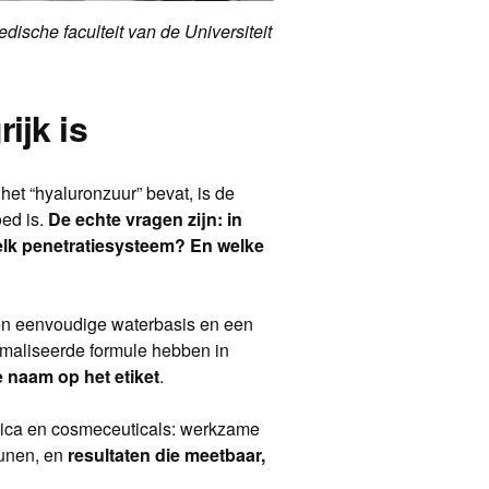
dische faculteit van de Universiteit
ijk is
et “hyaluronzuur” bevat, is de
oed is.
De echte vragen zijn: in
elk penetratiesysteem? En welke
een eenvoudige waterbasis en een
imaliseerde formule hebben in
 naam op het etiket
.
etica en cosmeceuticals: werkzame
eunen, en
resultaten die meetbaar,