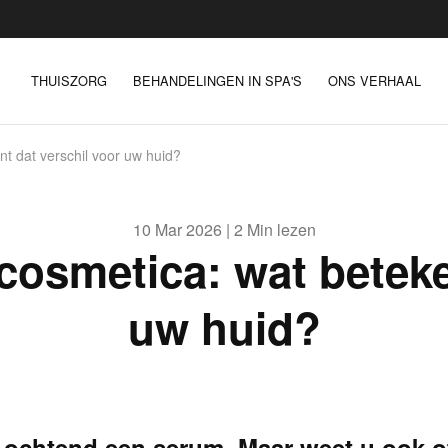
THUISZORG
BEHANDELINGEN IN SPA'S
ONS VERHAAL
t dat verschil voor uw huid?
10 Mar 2026 | 2 Min lezen
osmetica: wat beteke
uw huid?
e ochtend een serum. Maar weet u ook of