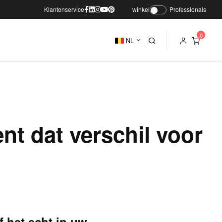
Klantenservice
winkel
Professionals
NL
nt dat verschil voor
 het echt in uw