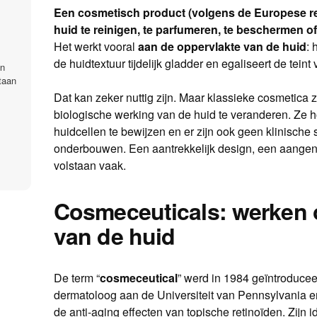
Een cosmetisch product (volgens de Europese re
huid te reinigen, te parfumeren, te beschermen of 
Het werkt vooral
aan de oppervlakte van de huid
: 
de huidtextuur tijdelijk gladder en egaliseert de teint 
en
taan
Dat kan zeker nuttig zijn. Maar klassieke cosmetica z
biologische werking van de huid te veranderen. Ze 
huidcellen te bewijzen en er zijn ook geen klinische 
onderbouwen. Een aantrekkelijk design, een aange
volstaan vaak.
Cosmeceuticals: werken 
van de huid
De term “
cosmeceutical
” werd in 1984 geïntroduce
dermatoloog aan de Universiteit van Pennsylvania e
de anti-aging effecten van topische retinoïden. Zijn 