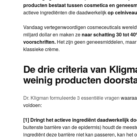
producten bestaat tussen cosmetica en genees
actieve ingrediënten die daadwerkelijk
op celnivea
Vandaag vertegenwoordigen cosmeceuticals wereldw
miljard dollar en maken ze
naar schatting 30 tot 4
voorschriften.
Het zijn geen geneesmiddelen, maar
klassieke crème.
De drie criteria van Kligm
weinig producten doorst
Dr. Kligman formuleerde 3 essentiële vragen
waaraan
voldoen:
[1] Dringt het actieve ingrediënt daadwerkelijk do
buitenste barrière van de epidermis) houdt de meest
ingrediënt deze barrière niet kan passeren, kan het 