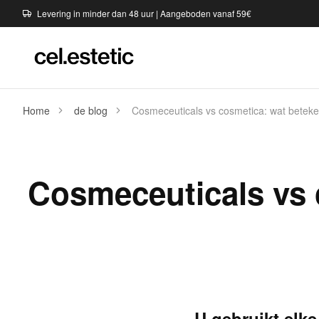
Levering in minder dan 48 uur | Aangeboden vanaf 59€
Home
de blog
Cosmeceuticals vs cosmetica: wat beteken
Cosmeceuticals vs c
U gebruikt elk