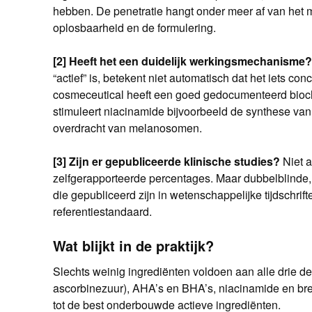
hebben. De penetratie hangt onder meer af van het m
oplosbaarheid en de formulering.
[2] Heeft het een duidelijk werkingsmechanisme?
“actief” is, betekent niet automatisch dat het iets con
cosmeceutical heeft een goed gedocumenteerd bio
stimuleert niacinamide bijvoorbeeld de synthese va
overdracht van melanosomen.
[3] Zijn er gepubliceerde klinische studies?
Niet a
zelfgerapporteerde percentages. Maar dubbelblinde,
die gepubliceerd zijn in wetenschappelijke tijdschrift
referentiestandaard.
Wat blijkt in de praktijk?
Slechts weinig ingrediënten voldoen aan alle drie de 
ascorbinezuur), AHA’s en BHA’s, niacinamide en br
tot de best onderbouwde actieve ingrediënten.