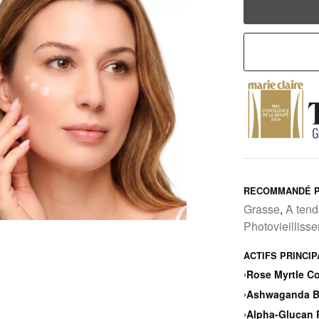
RECOMMANDÉ P
Grasse
,
A ten
Photovieilliss
ACTIFS PRINCI
›
Rose Myrtle C
›
Ashwaganda Bo
›
Alpha-Glucan P