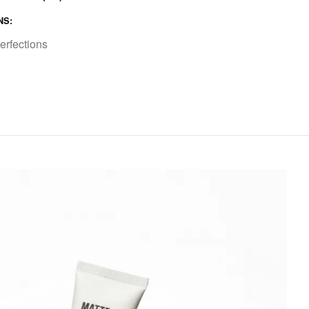
NS:
erfections