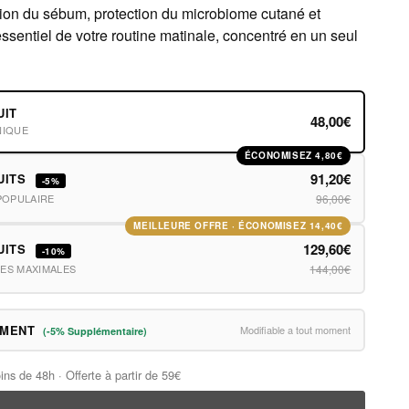
ation du sébum, protection du microbiome cutané et
essentiel de votre routine matinale, concentré en un seul
UIT
48,00€
NIQUE
ÉCONOMISEZ 4,80€
91,20€
UITS
-5%
POPULAIRE
96,00€
MEILLEURE OFFRE · ÉCONOMISEZ 14,40€
129,60€
UITS
-10%
ES MAXIMALES
144,00€
EMENT
Modifiable a tout moment
(-5% Supplémentaire)
ins de 48h · Offerte à partir de 59€