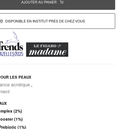
AJOUTER AU PANIER
DISPONIBLE EN INSTITUT PRÈS DE CHEZ VOUS
OUR LES PEAUX
dance acnéique
,
ement
PAUX
omplex (2%)
oster (1%)
rebiotic (1%)