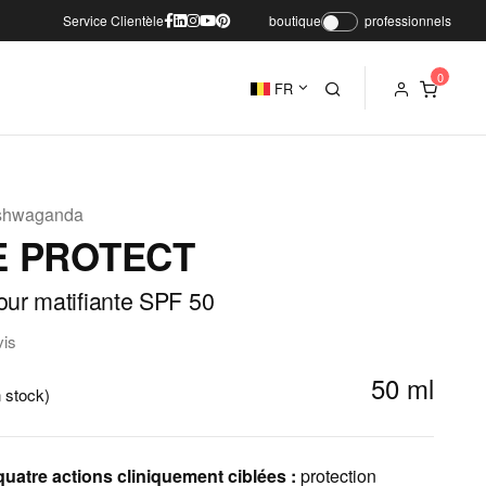
Service Clientèle
boutique
professionnels
FR
ashwaganda
E PROTECT
our matifiante SPF 50
vis
50 ml
 stock)
uatre actions cliniquement ciblées :
protection