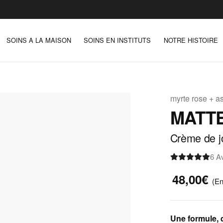
SOINS A LA MAISON
SOINS EN INSTITUTS
NOTRE HISTOIRE
myrte rose + 
MATT
Crème de j
6 A
48,00€
(En
Une formule, q