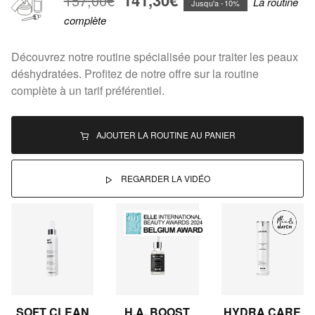
141,30€
157,00€
La routine
Jusqu'a -10%
complète
Découvrez notre routine spécialisée pour traiter les peaux
déshydratées. Profitez de notre offre sur la routine
complète à un tarif préférentiel.
AJOUTER LA ROUTINE AU PANIER
REGARDER LA VIDÉO
SOFT CLEAN
H.A. BOOST
HYDRA CARE