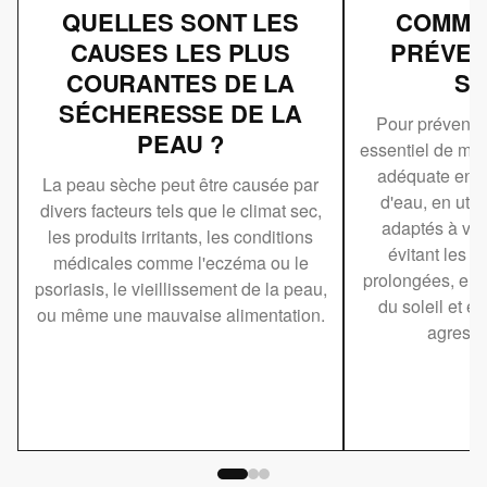
QUELLES SONT LES
COMMEN
CAUSES LES PLUS
PRÉVEN
COURANTES DE LA
SÈ
SÉCHERESSE DE LA
Pour prévenir 
PEAU ?
essentiel de mai
adéquate en b
La peau sèche peut être causée par
d'eau, en util
divers facteurs tels que le climat sec,
adaptés à vot
les produits irritants, les conditions
évitant les 
médicales comme l'eczéma ou le
prolongées, en 
psoriasis, le vieillissement de la peau,
du soleil et en
ou même une mauvaise alimentation.
agressif