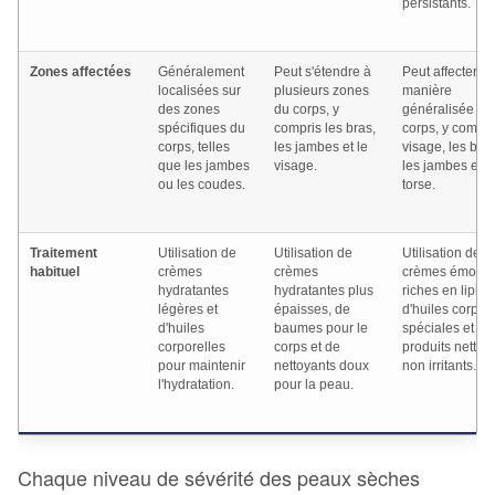
persistants.
Zones affectées
Généralement
Peut s'étendre à
Peut affecter d
localisées sur
plusieurs zones
manière
des zones
du corps, y
généralisée le
spécifiques du
compris les bras,
corps, y compri
corps, telles
les jambes et le
visage, les bras
que les jambes
visage.
les jambes et l
ou les coudes.
torse.
Traitement
Utilisation de
Utilisation de
Utilisation de
habituel
crèmes
crèmes
crèmes émollie
hydratantes
hydratantes plus
riches en lipide
légères et
épaisses, de
d'huiles corpor
d'huiles
baumes pour le
spéciales et de
corporelles
corps et de
produits nettoy
pour maintenir
nettoyants doux
non irritants.
l'hydratation.
pour la peau.
Chaque niveau de sévérité des peaux sèches