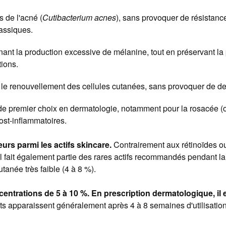
 de l'acné (
Cutibacterium acnes
), sans provoquer de résistanc
lassiques.
nant la production excessive de mélanine, tout en préservant la
tions.
 le renouvellement des cellules cutanées, sans provoquer de de
f de premier choix en dermatologie, notamment pour la rosacée (où
ost-inflammatoires.
eurs parmi les actifs skincare.
Contrairement aux rétinoïdes ou
l fait également partie des rares actifs recommandés pendant la 
anée très faible (4 à 8 %).
entrations de 5 à 10 %. En prescription dermatologique, il 
ts apparaissent généralement après 4 à 8 semaines d'utilisation