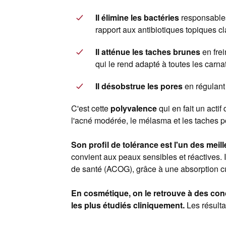
Il élimine les bactéries
responsables
rapport aux antibiotiques topiques c
Il atténue les taches brunes
en frei
qui le rend adapté à toutes les carna
Il désobstrue les pores
en régulant
C'est cette
polyvalence
qui en fait un acti
l'acné modérée, le mélasma et les taches p
Son profil de tolérance est l'un des meill
convient aux peaux sensibles et réactives. I
de santé (ACOG), grâce à une absorption cut
En cosmétique, on le retrouve à des conc
les plus étudiés cliniquement.
Les résulta