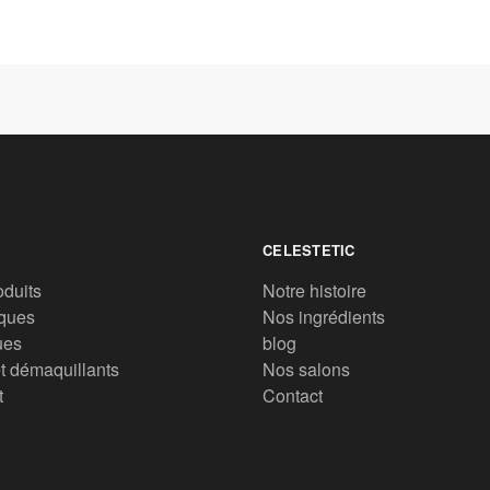
CELESTETIC
oduits
Notre histoire
ques
Nos ingrédients
ues
blog
t démaquillants
Nos salons
t
Contact