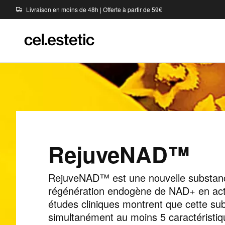
Livraison en moins de 48h | Offerte à partir de 59€
RejuveNAD™
RejuveNAD™ est une nouvelle substance 
régénération endogène de NAD+ en ac
études cliniques montrent que cette sub
simultanément au moins 5 caractéristiqu