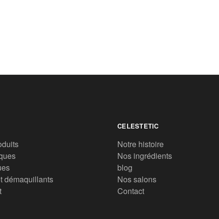
CELESTETIC
oduits
Notre histoire
ques
Nos ingrédients
ues
blog
t démaquillants
Nos salons
t
Contact