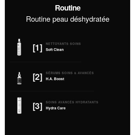
Routine
Routine peau déshydratée
[1]
NETTOYANTS SOINS
Soft Clean
[2]
SÉRUMS SOINS & AVANCÉS
H.A. Boost
[3]
SOINS AVANCÉS HYDRATANTS
Hydra Care