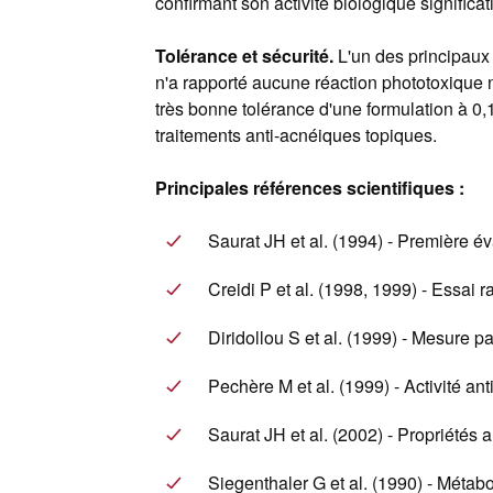
confirmant son activité biologique significati
Tolérance et sécurité.
L'un des principaux 
n'a rapporté aucune réaction phototoxique n
très bonne tolérance d'une formulation à 0,
traitements anti-acnéiques topiques.
Principales références scientifiques :
Saurat JH et al. (1994) - Première év
Creidi P et al. (1998, 1999) - Essai
Diridollou S et al. (1999) - Mesure pa
Pechère M et al. (1999) - Activité an
Saurat JH et al. (2002) - Propriétés a
Siegenthaler G et al. (1990) - Métabo