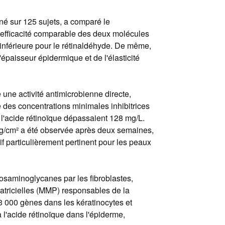
né sur 125 sujets, a comparé le
e efficacité comparable des deux molécules
t inférieure pour le rétinaldéhyde. De même,
'épaisseur épidermique et de l'élasticité
 une activité antimicrobienne directe,
 des concentrations minimales inhibitrices
e l'acide rétinoïque dépassaient 128 mg/L.
g/cm² a été observée après deux semaines,
if particulièrement pertinent pour les peaux
cosaminoglycanes par les fibroblastes,
matricielles (MMP) responsables de la
 3 000 gènes dans les kératinocytes et
à l'acide rétinoïque dans l'épiderme,