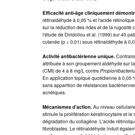
Efficacité anti-âge cliniquement démontr
rétinaldéhyde à 0,05 % et l'acide rétinoïqu
sur la réduction des rides et de la rugosité
l'étude de Diridollou et al. (1999) sur 40 p
cutanée (p < 0,01) sous rétinaldéhyde à 0,
Activité antibactérienne unique.
Contraire
attribuée à son groupement aldéhyde sur la 
(CMI) de 4 à 8 mg/L contre
Propionibacteri
En application topique quotidienne à 0,05 %
sans apparition de résistances bactériennes.
acnéiques.
Mécanismes d'action.
Au niveau cellulaire
stimule la prolifération kératinocytaire et
dégradation du collagène. L'acide rétinoïqu
fibroblastes. Le rétinaldéhyde induit égalem