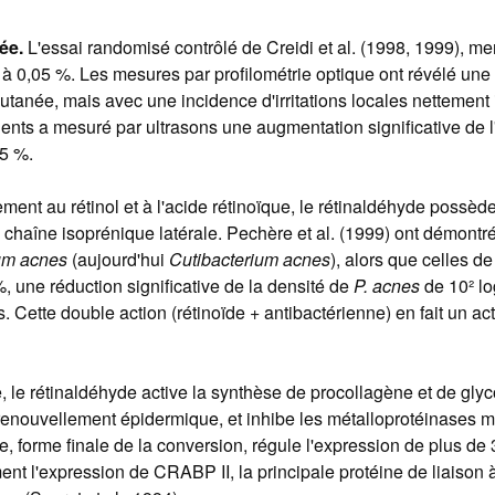
ée.
L'essai randomisé contrôlé de Creidi et al. (1998, 1999), me
e à 0,05 %. Les mesures par profilométrie optique ont révélé un
 cutanée, mais avec une incidence d'irritations locales nettemen
atients a mesuré par ultrasons une augmentation significative de l
05 %.
ment au rétinol et à l'acide rétinoïque, le rétinaldéhyde possède
chaîne isoprénique latérale. Pechère et al. (1999) ont démontré
um acnes
(aujourd'hui
Cutibacterium acnes
), alors que celles d
, une réduction significative de la densité de
P. acnes
de 10² lo
 Cette double action (rétinoïde + antibactérienne) en fait un act
, le rétinaldéhyde active la synthèse de procollagène et de gly
 le renouvellement épidermique, et inhibe les métalloprotéinases 
e, forme finale de la conversion, régule l'expression de plus de
ent l'expression de CRABP II, la principale protéine de liaison 