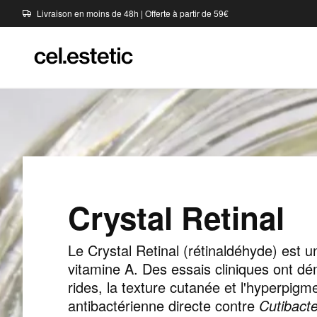
Livraison en moins de 48h | Offerte à partir de 59€
Crystal Retinal
Le Crystal Retinal (rétinaldéhyde) est u
vitamine A. Des essais cliniques ont dém
rides, la texture cutanée et l'hyperpigme
antibactérienne directe contre
Cutibact