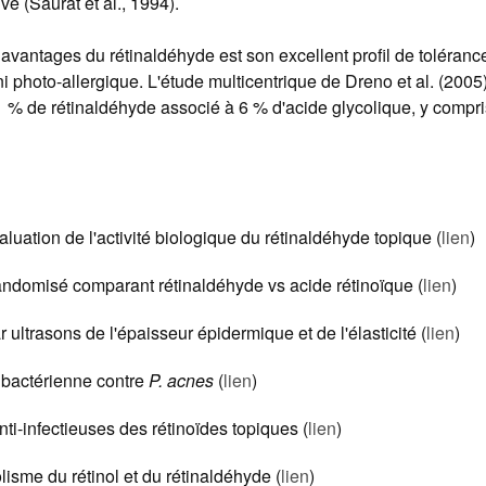
ve (Saurat et al., 1994).
avantages du rétinaldéhyde est son excellent profil de toléranc
i photo-allergique. L'étude multicentrique de Dreno et al. (2005
1 % de rétinaldéhyde associé à 6 % d'acide glycolique, y compri
aluation de l'activité biologique du rétinaldéhyde topique (
lien
)
 randomisé comparant rétinaldéhyde vs acide rétinoïque (
lien
)
r ultrasons de l'épaisseur épidermique et de l'élasticité (
lien
)
tibactérienne contre
P. acnes
(
lien
)
nti-infectieuses des rétinoïdes topiques (
lien
)
lisme du rétinol et du rétinaldéhyde (
lien
)