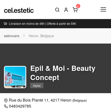
Livraison en moins de 48h | Offerte à partir de 59€
saloncare.
Heron, Belgique
Epil & Moi - Beauty
Concept
Digital
Rue du Bois Planté 11, 4217 Heron
(Belgique)
0483429785