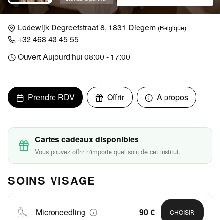
Lodewijk Degreefstraat 8, 1831 Diegem
(Belgique)
+32 468 43 45 55
Ouvert Aujourd'hui 08:00 - 17:00
Prendre RDV
Offrir
A propos
Cartes cadeaux disponibles
Vous pouvez offrir n'importe quel soin de cet institut.
SOINS VISAGE
Microneedling
90 €
CHOISIR