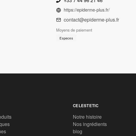
+33 7 44 96 21 46
https://epiderme-plus.fr/
contact@epiderme-plus.fr
Moyens de paiement
Especes
CELESTETIC
oduits
Notre histoire
ques
Nos ingrédients
ues
blog