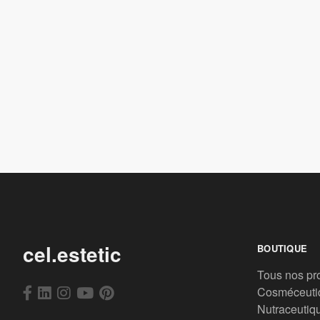
cel.estetic
BOUTIQUE
Tous nos pr
Cosméceuti
Nutraceutiq