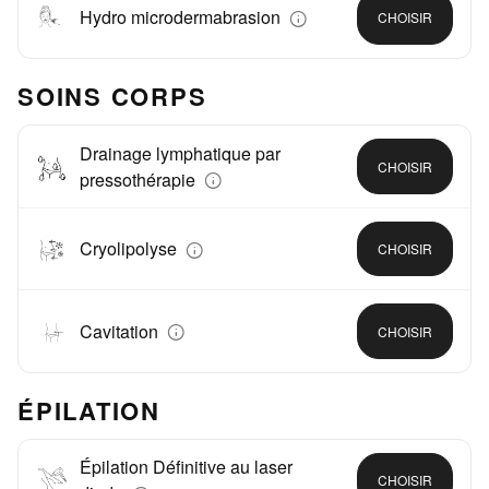
Hydro microdermabrasion
CHOISIR
SOINS CORPS
Drainage lymphatique par
CHOISIR
pressothérapie
Cryolipolyse
CHOISIR
Cavitation
CHOISIR
ÉPILATION
Épilation Définitive au laser
CHOISIR