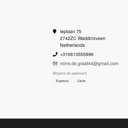
Ieplaan 75
2742ZC Waddinxveen
Netherlands
+310613555996
mirre.de.graaf44@gmail.com
Moyens de paiement
Especes
Carte