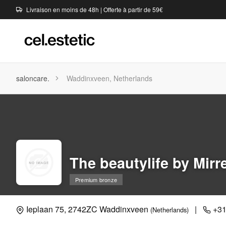
Livraison en moins de 48h | Offerte à partir de 59€
saloncare.
Waddinxveen, Netherlands
The beautylife by Mirr
Premium bronze
Ieplaan 75, 2742ZC Waddinxveen
|
+31
(Netherlands)