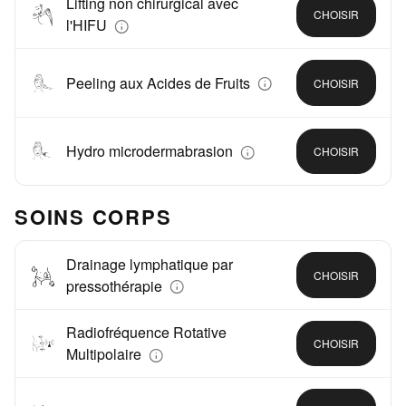
Lifting non chirurgical avec
CHOISIR
l'HIFU
Peeling aux Acides de Fruits
CHOISIR
Hydro microdermabrasion
CHOISIR
SOINS CORPS
Drainage lymphatique par
CHOISIR
pressothérapie
Radiofréquence Rotative
CHOISIR
Multipolaire