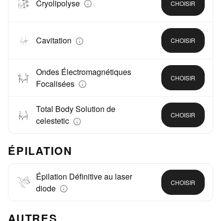
Cryolipolyse
CHOISIR
Cavitation
CHOISIR
Ondes Électromagnétiques
CHOISIR
Focalisées
Total Body Solution de
CHOISIR
celestetic
ÉPILATION
Épilation Définitive au laser
CHOISIR
diode
AUTRES