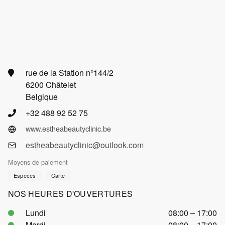
rue de la Station n°144/2
6200 Châtelet
Belgique
+32 488 92 52 75
www.estheabeautyclinic.be
estheabeautyclinic@outlook.com
Moyens de paiement
Especes
Carte
NOS HEURES D'OUVERTURES
Lundi
08:00 – 17:00
Mardi
08:00 – 17:00