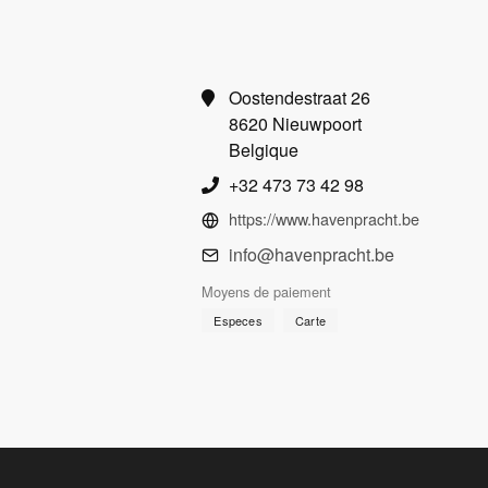
Oostendestraat 26
8620 Nieuwpoort
Belgique
+32 473 73 42 98
https://www.havenpracht.be
info@havenpracht.be
Moyens de paiement
Especes
Carte