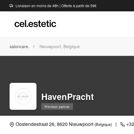
Livraison en moins de 48h | Offerte à partir de 59€
saloncare.
Nieuwpoort, Belgique
HavenPracht
Premium partner
Oostendestraat 26, 8620 Nieuwpoort
|
+32
(Belgique)