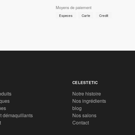
Moyens de paiement
Especes
Carte
Credit
CELESTETIC
oduits
Notre histoire
ques
Nos ingrédients
ues
blog
t démaquillants
Nos salons
t
Contact