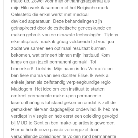
make-up. Zowel voor mijn ontharingsapparaat als
mijn Hifu werk ik samen met het Belgische merk
Celestetic die enkel werkt met medical
deviced apparatuur. Deze behandelingen zijn
geïnspireerd door de esthetische geneeskunde en
maken gebruik van de nieuwste technologiën. Tijdens
elke afspraak maak ik graag voldoende tijd voor jou
zodat we samen een optimaal resultaat kunnen
bekomen, wat primeert binnen mijn instituut! Kom
langs en gun jezelf permanent gemak! Tot
binnenkort! LiefsIris Mijn naam is Iris Vermeire en
ben fiere mama van een dochter Elise. Ik werk al
enkele jaren als zelfstandig verpleegkundige regio
Maldegem. Het idee om een instituut te starten
omtrent permanente make-upen permanente
laserontharing is tot stand gekomen omdat ik zelf de
gemakken hiervan dagdagelijks ondervind. Ik heb me
verdiept in visagie en heb eerst een opleiding gevolgd
bij MUD te Gent en ben make-up artieste geworden.
Hierna heb ik deze passie verdergezet door
verschillende opleidingen te volgen rond permanente