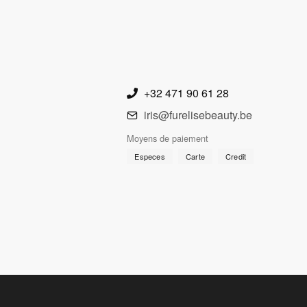
+32 471 90 61 28
iris@furelisebeauty.be
Moyens de paiement
Especes
Carte
Credit