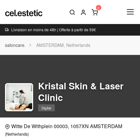
Livraison en moins de 48h | Offerte à partir de 59€
saloncare.
AMSTERDAM, Netherlands
Kristal Skin & Laser
Clinic
Digital
Witte De Withplein 00003, 1057XN AMSTERDAM
(Netherlands)