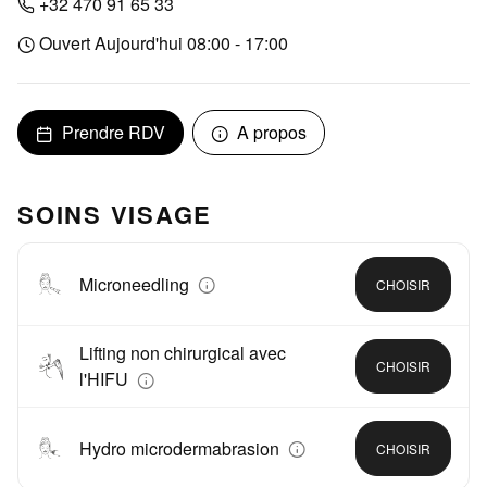
+32 470 91 65 33
Ouvert Aujourd'hui 08:00 - 17:00
Prendre RDV
A propos
SOINS VISAGE
Microneedling
CHOISIR
Lifting non chirurgical avec
CHOISIR
l'HIFU
Hydro microdermabrasion
CHOISIR