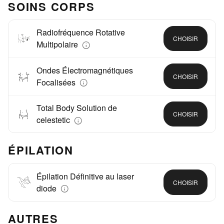
SOINS CORPS
Radiofréquence Rotative
CHOISIR
Multipolaire
Ondes Électromagnétiques
CHOISIR
Focalisées
Total Body Solution de
CHOISIR
celestetic
ÉPILATION
Épilation Définitive au laser
CHOISIR
diode
AUTRES