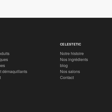
CELESTETIC
oduits
Notre histoire
ques
Nos ingrédients
ues
blog
t démaquillants
Nos salons
t
Contact