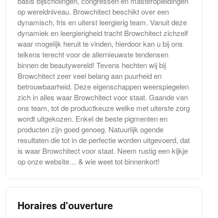
basis bijscholingen, congressen en masteropleidingen
op wereldniveau. Browchitect beschikt over een
dynamisch, fris en uiterst leergierig team. Vanuit deze
dynamiek en leergierigheid tracht Browchitect zichzelf
waar mogelijk heruit te vinden, hierdoor kan u bij ons
telkens terecht voor de allernieuwste tendensen
binnen de beautywereld! Tevens hechten wij bij
Browchitect zeer veel belang aan puurheid en
betrouwbaarheid. Deze eigenschappen weerspiegelen
zich in alles waar Browchitect voor staat. Gaande van
ons team, tot de productkeuze welke met uiterste zorg
wordt uitgekozen. Enkel de beste pigmenten en
producten zijn goed genoeg. Natuurlijk ogende
resultaten die tot in de perfectie worden uitgevoerd, dat
is waar Browchitect voor staat. Neem rustig een kijkje
op onze website… & wie weet tot binnenkort!
Horaires d'ouverture