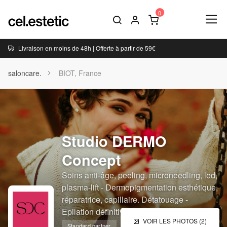
Livraison en moins de 48h | Offerte à partir de 59€
saloncare.
BIOT, France
Studio DERMO
Concept
Soins anti-âge, peeling, microneedling, led,
plasma-lift - Dermopigmentation esthétique,
réparatrice, capillaire. Détatouage -
Epilation définitive par électrolyse
VOIR LES PHOTOS (2)
Standard partner