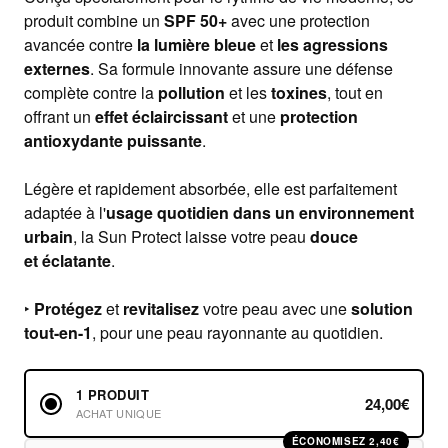
produit combine un
SPF 50+
avec une protection
avancée contre
la lumière bleue
et
les agressions
externes
. Sa formule innovante assure une défense
complète contre la
pollution
et les
toxines
, tout en
offrant un
effet éclaircissant
et une
protection
antioxydante puissante
.
Légère et rapidement absorbée, elle est parfaitement
adaptée à l'
usage quotidien dans un environnement
urbain
, la Sun Protect laisse votre peau
douce
et
éclatante
.
‣
Protégez
et
revitalisez
votre peau avec une
solution
tout-en-1
, pour une peau rayonnante au quotidien.
1 PRODUIT
24,00€
ACHAT UNIQUE
ÉCONOMISEZ 2,40€