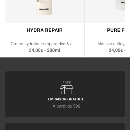
HYDRA REPAIR
PURE FO
Crème hydratante réparatrice & apaisante
Mousse nettoyant
34,00€ - 200ml
34,00€ - 
LIVRAISON GRATUITE
À partir de 59€