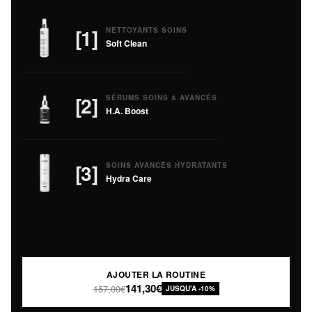
[1]
NETTOYANTS SOINS
Soft Clean
[2]
SÉRUMS SOINS & AVANCÉS
H.A. Boost
[3]
SOINS AVANCÉS HYDRATANTS
Hydra Care
AJOUTER LA ROUTINE
141,30€
157,00€
JUSQU'A -10%