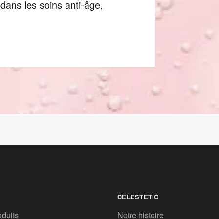
dans les soins anti-âge,
CELESTETIC
oduits
Notre histoire