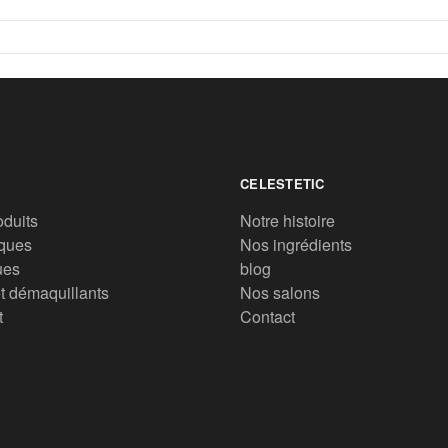
CELESTETIC
oduits
Notre histoire
ques
Nos ingrédients
ues
blog
t démaquillants
Nos salons
t
Contact