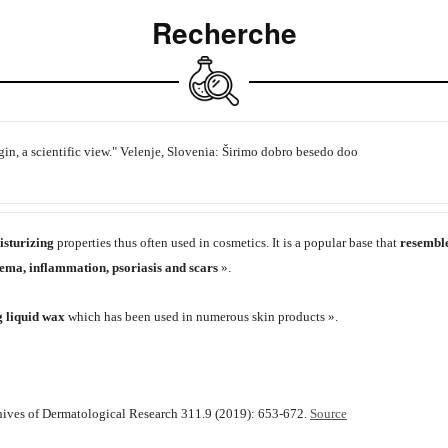
Recherche
gin, a scientific view." Velenje, Slovenia: Širimo dobro besedo doo
isturizing
properties thus often used in cosmetics. It is a popular base that
resembl
czema, inflammation, psoriasis and scars
».
 liquid wax
which has been used in numerous skin products ».
chives of Dermatological Research 311.9 (2019): 653-672.
Source