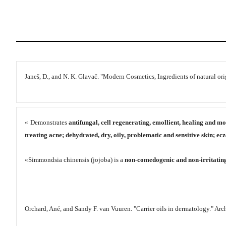
Janeš, D., and N. K. Glavač. "Modern Cosmetics, Ingredients of natural ori
«
Demonstrates
antifungal, cell regenerating, emollient, healing and mo
treating acne; dehydrated, dry, oily, problematic and sensitive skin; e
«Simmondsia chinensis (jojoba) is a
non-comedogenic and non-irritating
Orchard, Ané, and Sandy F. van Vuuren. "Carrier oils in dermatology." Ar