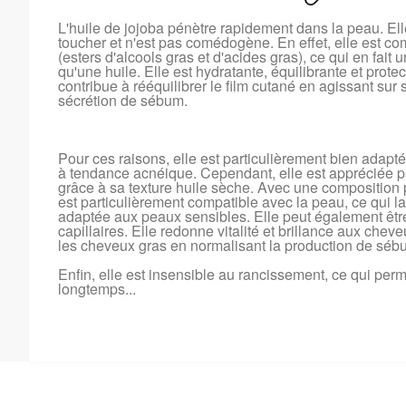
L'huile de jojoba pénètre rapidement dans la peau. Ell
toucher et n'est pas comédogène. En effet, elle est c
(esters d'alcools gras et d'acides gras), ce qui en fait u
qu'une huile. Elle est hydratante, équilibrante et protec
contribue à rééquilibrer le film cutané en agissant sur 
sécrétion de sébum.
Pour ces raisons, elle est particulièrement bien adap
à tendance acnéique. Cependant, elle est appréciée p
grâce à sa texture huile sèche. Avec une composition
est particulièrement compatible avec la peau, ce qui 
adaptée aux peaux sensibles. Elle peut également être
capillaires. Elle redonne vitalité et brillance aux chev
les cheveux gras en normalisant la production de séb
Enfin, elle est insensible au rancissement, ce qui per
longtemps...