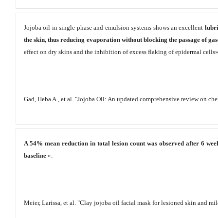
Jojoba oil in single-phase and emulsion systems shows an excellent
lubri
the skin, thus reducing evaporation without blocking the passage of ga
effect on dry skins and the inhibition of excess flaking of epidermal cells»
Gad, Heba A., et al. "Jojoba Oil: An updated comprehensive review on che
A 54% mean reduction in total lesion count was observed after 6 wee
baseline
».
Meier, Larissa, et al. "Clay jojoba oil facial mask for lesioned skin and