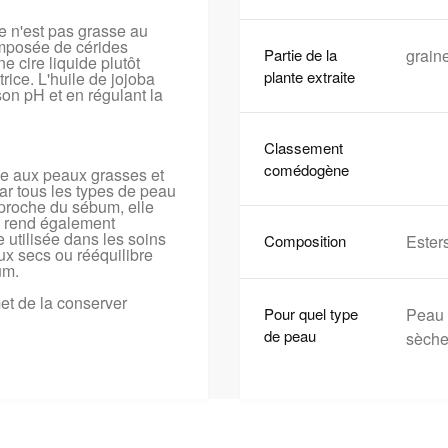
e n'est pas grasse au
omposée de cérides
Partie de la
grain
ne cire liquide plutôt
plante extraite
trice. L'huile de jojoba
son pH et en régulant la
Classement
comédogène
tée aux peaux grasses et
ar tous les types de peau
 proche du sébum, elle
la rend également
 utilisée dans les soins
Composition
Esters
eux secs ou rééquilibre
um.
met de la conserver
Pour quel type
Peau 
de peau
sèche