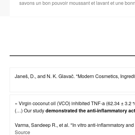
savons un bon pouvoir moussant et lavant et une bonn
Janeš, D., and N. K. Glavač. "Modern Cosmetics, Ingredie
« Virgin coconut oil (VCO) inhibited TNF-a (62.34 ± 3.2 %)
(…) Our study
demonstrated the anti-inflammatory act
Varma, Sandeep R., et al. "In vitro anti-inflammatory and
Source