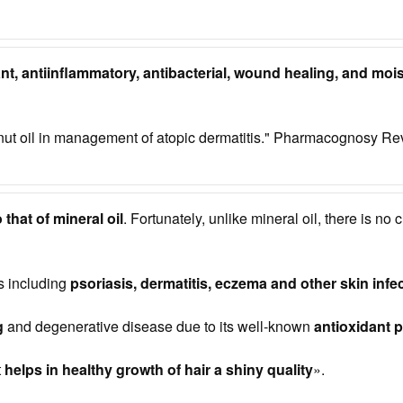
nt, antiinflammatory, antibacterial, wound healing, and mois
conut oil in management of atopic dermatitis." Pharmacognosy R
that of mineral oil
. Fortunately, unlike mineral oil, there is n
s including
psoriasis, dermatitis, eczema and other skin infe
g
and degenerative disease due to its well-known
antioxidant p
t
helps in healthy growth of hair a shiny quality
».