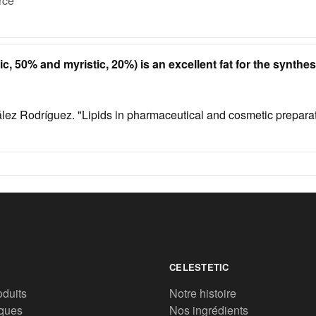
rce
ric, 50% and myristic, 20%) is an excellent fat for the synthe
z Rodríguez. "Lipids in pharmaceutical and cosmetic preparatio
CELESTETIC
oduits
Notre histoire
ques
Nos ingrédients