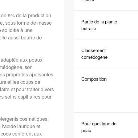
s de 6% de la production
Partie de la plante
ure, sous forme de masse
extraite
 solidifie à une
elle aussi beurre de
Classement
comédogène
nt adaptée aux peaux
comédogène, son
 ses propriétés apaisantes
Composition
eurs et les coups de
aire et pour traiter divers
s soins capillaires pour
détergents cosmétiques,
Pour quel type de
 l'acide laurique et
peau
e coco confèrent aux