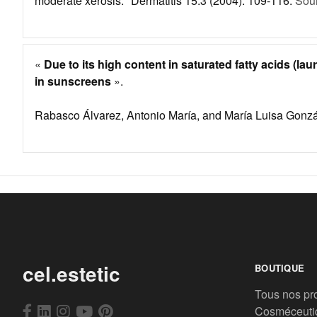
moderate xerosis." Dermatitis 15.3 (2004): 109-116.
Sou
«
Due to its high content in saturated fatty acids (lau
in sunscreens
».
Rabasco Álvarez, Antonio María, and María Luisa Gonzále
cel.estetic
BOUTIQUE
Tous nos pr
Cosméceuti