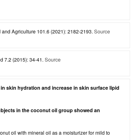
od and Agriculture 101.6 (2021): 2182-2193.
Source
ed 7.2 (2015): 34-41.
Source
n skin hydration and increase in skin surface lipid
subjects in the coconut oil group showed an
t oil with mineral oil as a moisturizer for mild to