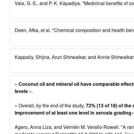
Vala, G. S., and P. K. Kapadiya. "Medicinal benefits of co
Deen, Afka, et al. "Chemical composition and health bene
Kappally, Shijna, Arun Shirwaikar, and Annie Shirwaikar.
«
Coconut oil and mineral oil have comparable effect
levels
».
« Overall, by the end of the study,
72% (13 of 18) of the 
improvement of at least one level in xerosis grading
»
Agero, Anna Liza, and Vermén M. Verallo-Rowell. "A random