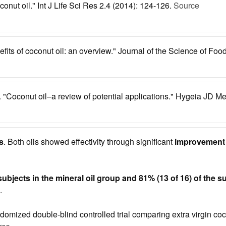
conut oil." Int J Life Sci Res 2.4 (2014): 124-126.
Source
fits of coconut oil: an overview." Journal of the Science of Fo
 "Coconut oil–a review of potential applications." Hygeia JD M
s
. Both oils showed effectivity through significant
improvement i
subjects in the mineral oil group and 81% (13 of 16) of the 
.
ized double-blind controlled trial comparing extra virgin coconu