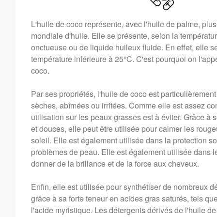
L'huile de coco représente, avec l'huile de palme, plu
mondiale d'huile. Elle se présente, selon la températ
onctueuse ou de liquide huileux fluide. En effet, elle se
température inférieure à 25°C. C'est pourquoi on l'app
coco.
Par ses propriétés, l'huile de coco est particulièreme
sèches, abîmées ou irritées. Comme elle est assez 
utilisation sur les peaux grasses est à éviter. Grâce à
et douces, elle peut être utilisée pour calmer les roug
soleil. Elle est également utilisée dans la protection sol
problèmes de peau. Elle est également utilisée dans le
donner de la brillance et de la force aux cheveux.
Enfin, elle est utilisée pour synthétiser de nombreux 
grâce à sa forte teneur en acides gras saturés, tels que
l'acide myristique. Les détergents dérivés de l'huile d