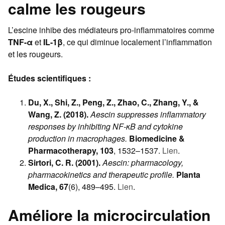
calme les rougeurs
L’escine inhibe des médiateurs pro-inflammatoires comme
TNF-α
et
IL-1β
, ce qui diminue localement l’inflammation
et les rougeurs.
Études scientifiques :
Du, X., Shi, Z., Peng, Z., Zhao, C., Zhang, Y., &
Wang, Z. (2018).
Aescin suppresses inflammatory
responses by inhibiting NF-κB and cytokine
production in macrophages.
Biomedicine &
Pharmacotherapy, 103
, 1532–1537.
Lien
.
Sirtori, C. R. (2001).
Aescin: pharmacology,
pharmacokinetics and therapeutic profile.
Planta
Medica, 67
(6), 489–495.
Lien
.
Améliore la microcirculation