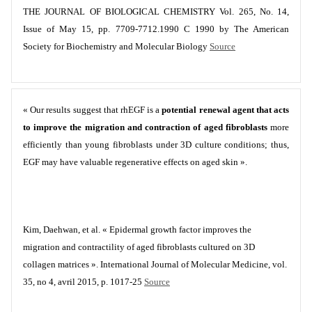
THE JOURNAL OF BIOLOGICAL CHEMISTRY Vol. 265, No. 14,
Issue of May 15, pp. 7709-7712.1990 C 1990 by The American
Society for Biochemistry and Molecular Biology
Source
« Our results suggest that rhEGF is a
potential renewal agent that acts
to improve the migration and contraction of aged fibroblasts
more
efficiently than young fibroblasts under 3D culture conditions; thus,
EGF may have valuable regenerative effects on aged skin ».
Kim, Daehwan, et al. « Epidermal growth factor improves the
migration and contractility of aged fibroblasts cultured on 3D
collagen matrices ». International Journal of Molecular Medicine, vol.
35, no 4, avril 2015, p. 1017‑25
Source