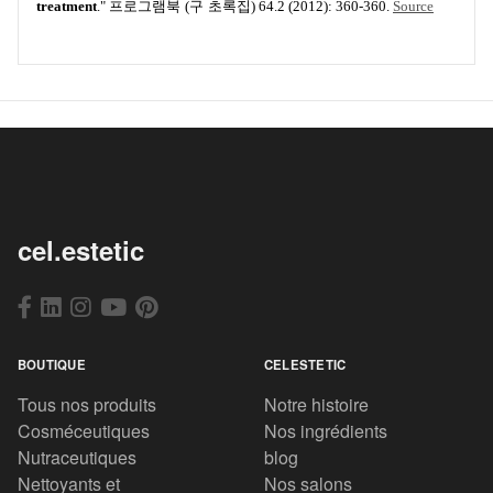
treatment
."
(
) 64.2 (2012): 360-360.
Source
프로그램북
구
초록집
cel.estetic
BOUTIQUE
CELESTETIC
Tous nos produits
Notre histoire
Cosméceutiques
Nos ingrédients
Nutraceutiques
blog
Nettoyants et
Nos salons