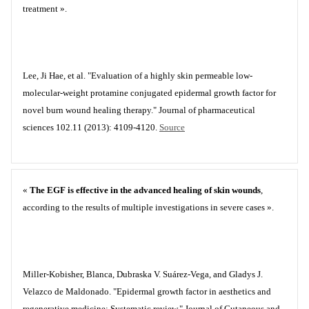
treatment ».
Lee, Ji Hae, et al. "Evaluation of a highly skin permeable low-
molecular-weight protamine conjugated epidermal growth factor for
novel burn wound healing therapy." Journal of pharmaceutical
sciences 102.11 (2013): 4109-4120.
Source
«
The EGF is effective in the advanced healing of skin wounds
,
according to the results of multiple investigations in severe cases ».
Miller-Kobisher, Blanca, Dubraska V. Suárez-Vega, and Gladys J.
Velazco de Maldonado. "Epidermal growth factor in aesthetics and
regenerative medicine: Systematic review." Journal of Cutaneous and