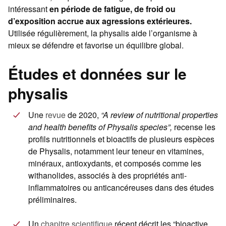
intéressant
en période de fatigue, de froid ou
d’exposition accrue aux agressions extérieures.
Utilisée régulièrement, la physalis aide l’organisme à
mieux se défendre et favorise un équilibre global.
Études et données sur le
physalis
Une
revue
de 2020,
“A review of nutritional properties
and health benefits of Physalis species”,
recense les
profils nutritionnels et bioactifs de plusieurs espèces
de Physalis, notamment leur teneur en vitamines,
minéraux, antioxydants, et composés comme les
withanolides, associés à des propriétés anti-
inflammatoires ou anticancéreuses dans des études
préliminaires.
Un
chapitre scientifique
récent décrit les “bioactive