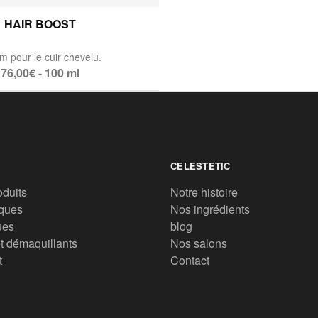
HAIR BOOST
m pour le cuir chevelu.
76,00€ - 100 ml
CELESTETIC
oduits
Notre histoire
ques
Nos ingrédients
ues
blog
t démaquillants
Nos salons
t
Contact