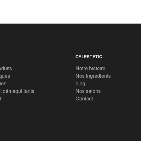
CELESTETIC
oduits
Notre histoire
ques
Nos ingrédients
ues
blog
t démaquillants
Nos salons
t
Contact