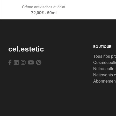
Crème anti-taches et éclat
72,00€ - 50ml
cel.estetic
BOUTIQUE
Tous nos pr
Cosméceuti
Nutraceutiq
Nettoyants e
Abonnemen