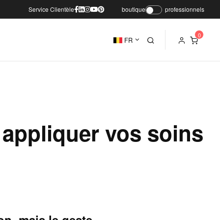
Service Clientèle
boutique
professionnels
FR
 appliquer vos soins
on, mais le geste