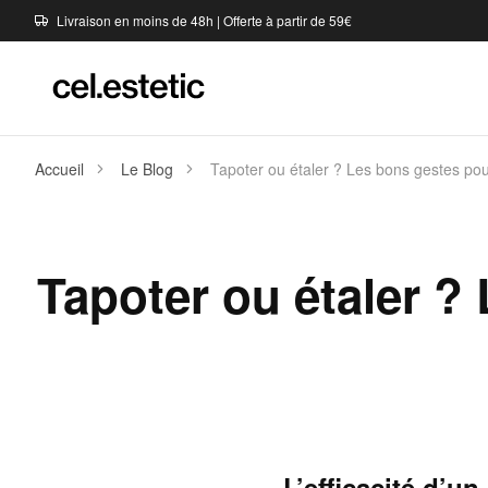
Livraison en moins de 48h | Offerte à partir de 59€
Accueil
Le Blog
Tapoter ou étaler ? Les bons gestes pou
Tapoter ou étaler ?
L’efficacité d’u