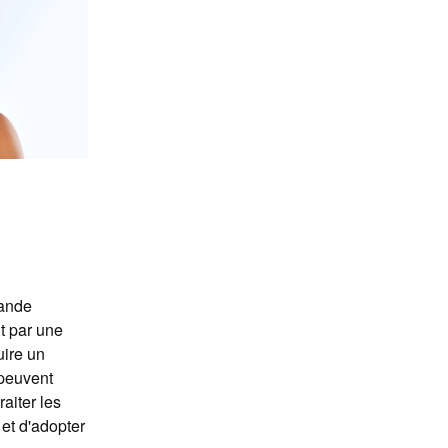
rande
t par une
uire un
 peuvent
raiter les
et d'adopter