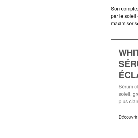
Son complexe
par le soleil
maximiser so
WHI
SÉR
ÉCL
Sérum ci
soleil, g
plus clai
Découvri