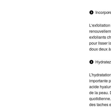
Incorpor
L'exfoliation
renouvelleme
exfoliants 
pour lisser 
doux deux à 
Hydratez
L’hydratatio
importante 
acide hyalur
de la peau. 
quotidienne. 
des taches e