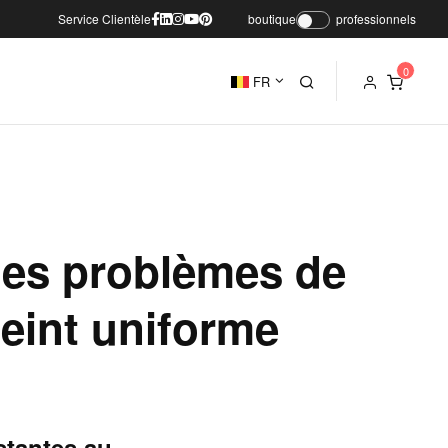
Service Clientèle
boutique
professionnels
FR
 les problèmes de
teint uniforme
stantes au