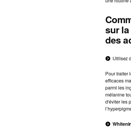
une routine 
Comme
sur l
des ac
Utilisez 
Pour traiter 
efficaces mai
parmi les in
mélanine tou
d'éviter les 
l’hyperpigme
Whitenin