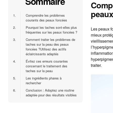
Sommaire
Compr
peaux
1.
Comprendre les problèmes
courants des peaux foncées
2.
Pourquoi les taches sont-elles plus
Les peaux fo
fréquentes sur les peaux foncées ?
mieux protég
3.
Comment traiter les problèmes de
vieillisseme
taches sur la peau des peaux
l’hyperpigme
foncées ?Utilisez des actifs
inflammation
éclaircissants adaptés
hyperpigment
4.
Évitez ces erreurs courantes
traiter.
concernant le traitement des
taches sur la peau
5.
Les ingrédients phares à
rechercher
6.
Conclusion : Adoptez une routine
adaptée pour des résultats visibles