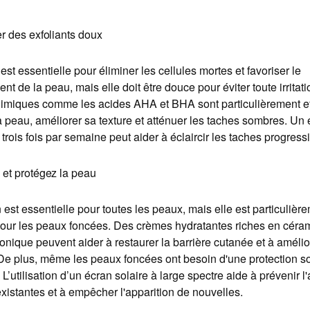
er des exfoliants doux
 est essentielle pour éliminer les cellules mortes et favoriser le
nt de la peau, mais elle doit être douce pour éviter toute irritati
chimiques comme les acides AHA et BHA sont particulièrement e
la peau, améliorer sa texture et atténuer les taches sombres. Un 
trois fois par semaine peut aider à éclaircir les taches progres
 et protégez la peau
n est essentielle pour toutes les peaux, mais elle est particulièr
pour les peaux foncées. Des crèmes hydratantes riches en céra
onique peuvent aider à restaurer la barrière cutanée et à amélior
De plus, même les peaux foncées ont besoin d'une protection so
L’utilisation d’un écran solaire à large spectre aide à prévenir l
xistantes et à empêcher l'apparition de nouvelles.