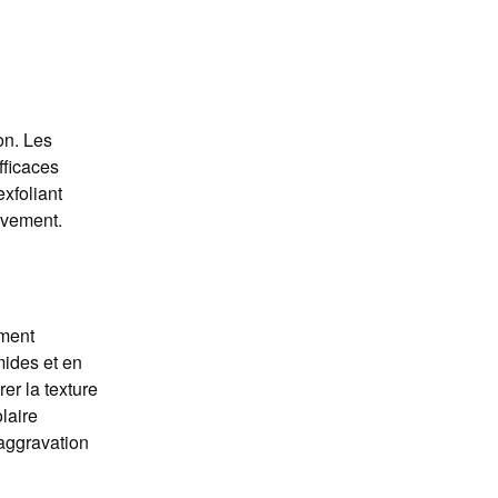
on. Les
fficaces
exfoliant
sivement.
ement
mides et en
er la texture
laire
'aggravation