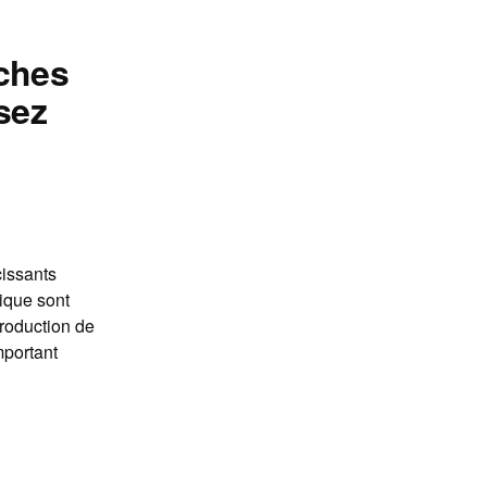
aches
sez
cissants
jique sont
production de
mportant