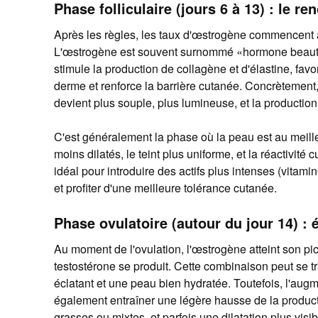
Phase folliculaire (jours 6 à 13) : le r
Après les règles, les taux d'œstrogène commencent 
L'œstrogène est souvent surnommé «hormone beauté»
stimule la production de collagène et d'élastine, favo
derme et renforce la barrière cutanée. Concrètement,
devient plus souple, plus lumineuse, et la producti
C'est généralement la phase où la peau est au meill
moins dilatés, le teint plus uniforme, et la réactivité
idéal pour introduire des actifs plus intenses (vitam
et profiter d'une meilleure tolérance cutanée.
Phase ovulatoire (autour du jour 14) : 
Au moment de l'ovulation, l'œstrogène atteint son pi
testostérone se produit. Cette combinaison peut se tr
éclatant et une peau bien hydratée. Toutefois, l'au
également entraîner une légère hausse de la produc
grasses ou mixtes, et parfois une dilatation plus vis