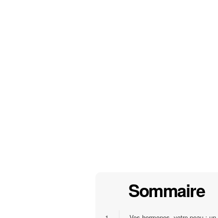
Sommaire
1.
Vos hormones, votre peau : un