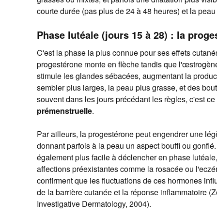
courte durée (pas plus de 24 à 48 heures) et la pea
Phase lutéale (jours 15 à 28) : la proge
C'est la phase la plus connue pour ses effets cutanés
progestérone monte en flèche tandis que l'œstrogèn
stimule les glandes sébacées, augmentant la produ
sembler plus larges, la peau plus grasse, et des bou
souvent dans les jours précédant les règles, c'est ce 
prémenstruelle
.
Par ailleurs, la progestérone peut engendrer une légè
donnant parfois à la peau un aspect bouffi ou gonflé
également plus facile à déclencher en phase lutéale
affections préexistantes comme la rosacée ou l'ec
confirment que les fluctuations de ces hormones infl
de la barrière cutanée et la réponse inflammatoire (Z
Investigative Dermatology, 2004).