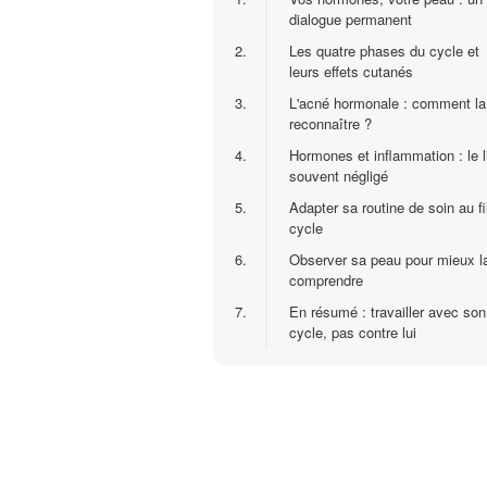
dialogue permanent
2.
Les quatre phases du cycle et
leurs effets cutanés
3.
L'acné hormonale : comment la
reconnaître ?
4.
Hormones et inflammation : le l
souvent négligé
5.
Adapter sa routine de soin au fi
cycle
6.
Observer sa peau pour mieux l
comprendre
7.
En résumé : travailler avec son
cycle, pas contre lui