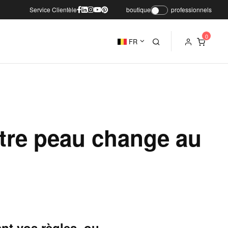
Service Clientèle
boutique
professionnels
FR
tre peau change au
nt vos règles, ou