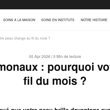
SOINS A LA MAISON
SOINS EN INSTITUTS
NOTRE HISTOIRE
tre peau change au fil du mois ?
05 Apr 2026 | 5 Min de lecture
rmonaux : pourquoi vo
fil du mois ?
ué que votre peau brille davantage ava