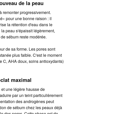
enouveau de la peau
à remonter progressivement.
 pour une bonne raison : il
rise la rétention d'eau dans le
 la peau s'épaissit légèrement,
on de sébum reste modérée.
eur de sa forme. Les pores sont
 cutanée plus faible. C'est le moment
ine C, AHA doux, soins antioxydants)
éclat maximal
c et une légère hausse de
aduire par un teint particulièrement
gmentation des androgènes peut
tion de sébum chez les peaux déjà
ible des pores. Cette phase est de